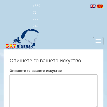
+389
75
272
242
Toggl
navig
Опишете го вашето искуство
Опишете го вашето искуство